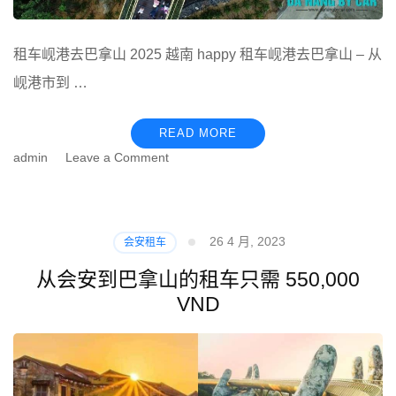
租车岘港去巴拿山 2025 越南 happy 租车岘港去巴拿山 – 从
岘港市到 …
READ MORE
on
admin
Leave a Comment
租
车
岘
港
26 4 月, 2023
会安租车
去
巴
从会安到巴拿山的租车只需 550,000
拿
VND
山
2025
越
南
happy