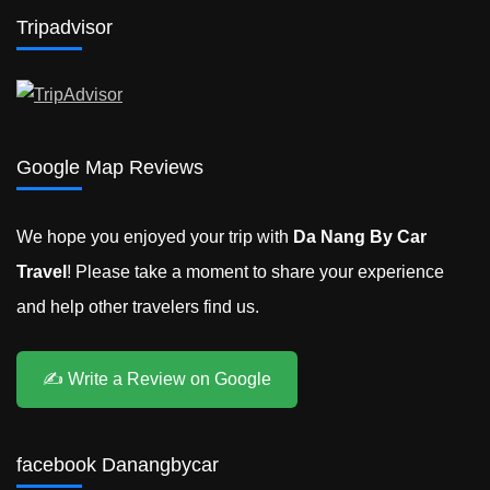
山
Tripadvisor
的
租
车
只
需
550,000
Google Map Reviews
VND
We hope you enjoyed your trip with
Da Nang By Car
Travel
! Please take a moment to share your experience
and help other travelers find us.
✍️ Write a Review on Google
facebook Danangbycar