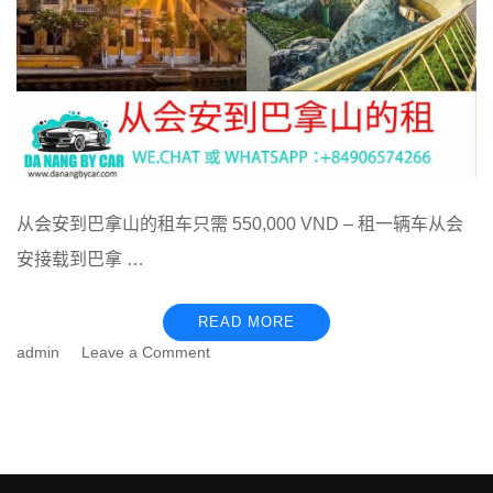
从会安到巴拿山的租车只需 550,000 VND – 租一辆车从会
安接载到巴拿 …
READ MORE
on
admin
Leave a Comment
从
会
安
到
巴
拿