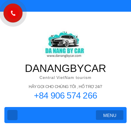
Skip
to
content
(Press
Enter)
DANANGBYCAR
Central VietNam tourism
HÃY GỌI CHO CHÚNG TÔI , HỔ TRỢ 24/7
+84 906 574 266
MENU