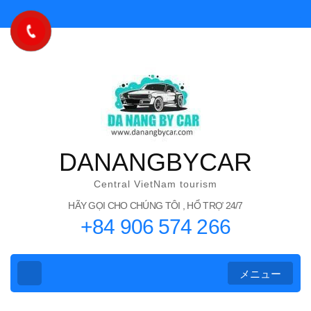
コ
ン
テ
ン
ツ
へ
ス
キ
DANANGBYCAR
ッ
プ
Central VietNam tourism
(Enter
HÃY GỌI CHO CHÚNG TÔI , HỔ TRỢ 24/7
+84 906 574 266
を
押
す)
メニュー