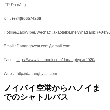
,TP Đà nẵng
ĐT :
(+84)906574266
Hotline/Zalo/Viber/Wechat/Kakaotalk/Line/Whatsapp:
(+84)9
Email : Danangbycar.com@gmail.com
Face :
https://www.facebook.com/danangbycar2020/
Web :
http://danangbycar.com
ノイバイ空港からハノイま
でのシャトルバス