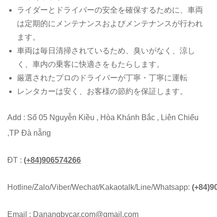
ライダーとドライバーの安全を確保するために、車両
は定期的にメンテナンスおよびメンテナンスが行われ
ます。
車両は毎日清掃されているため、臭いがなく、涼し
く、車内の乗客に快適さをもたらします。
厳選されたプロのドライバーが丁寧・丁寧に運転
レンタカーは安く、お客様の節約を保証します。
Add : Số 05 Nguyễn Kiều , Hòa Khánh Bắc , Liên Chiểu
,TP Đà nẵng
ĐT :
(+84)906574266
Hotline/Zalo/Viber/Wechat/Kakaotalk/Line/Whatsapp:
(+84)9
Email : Danangbycar.com@gmail.com