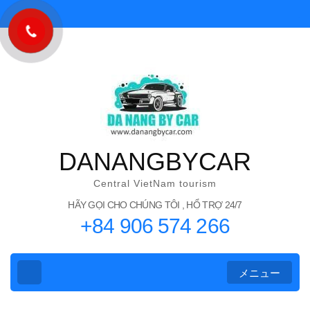
コ
ン
テ
ン
ツ
へ
ス
キ
DANANGBYCAR
ッ
プ
Central VietNam tourism
(Enter
HÃY GỌI CHO CHÚNG TÔI , HỔ TRỢ 24/7
+84 906 574 266
を
押
す)
メニュー