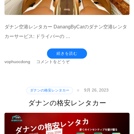
ダナン空港レンタカー DanangByCarのダナン空港レンタ
カーサービス: ドライバーの …
続きを読む
(ダ
vophuocdong
コメントをどうぞ
ナ
ン
空
港
9月 26, 2023
ダナンの格安レンタカー
レ
ン
ダナンの格安レンタカー
タ
カ
ー)