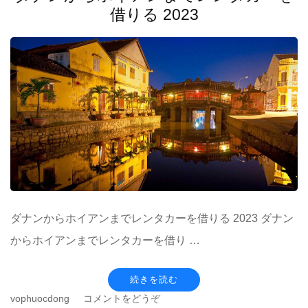
ン
借りる 2023
タ
カ
ー)
ダナンからホイアンまでレンタカーを借りる 2023 ダナン
からホイアンまでレンタカーを借り …
続きを読む
(ダ
vophuocdong
コメントをどうぞ