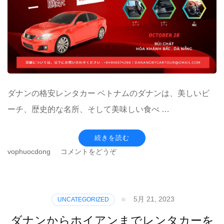
ダナンの格安レンタカー ベトナムのダナンは、美しいビ
ーチ、歴史的な名所、そして美味しい食べ …
続きを読む
(ダ
vophuocdong
コメントをどうぞ
ナ
ン
の
格
5月 21, 2023
UNCATEGORIZED
安
レ
ダナンからホイアンまでレンタカーを