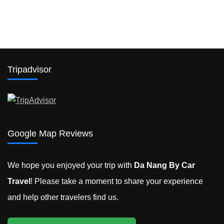
ナ
ン
か
ら
ホ
イ
ア
Tripadvisor
ン
ま
で
レ
ン
タ
Google Map Reviews
カ
ー
を
We hope you enjoyed your trip with
Da Nang By Car
借
Travel
! Please take a moment to share your experience
り
る
and help other travelers find us.
2023)