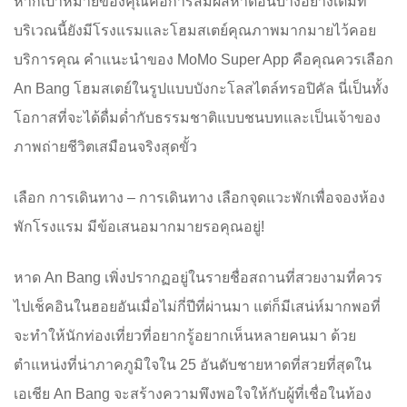
หากเป้าหมายของคุณคือการสัมผัสหาดอันบางอย่างเต็มที่
บริเวณนี้ยังมีโรงแรมและโฮมสเตย์คุณภาพมากมายไว้คอย
บริการคุณ คำแนะนำของ MoMo Super App คือคุณควรเลือก
An Bang โฮมสเตย์ในรูปแบบบังกะโลสไตล์ทรอปิคัล นี่เป็นทั้ง
โอกาสที่จะได้ดื่มด่ำกับธรรมชาติแบบชนบทและเป็นเจ้าของ
ภาพถ่ายชีวิตเสมือนจริงสุดขั้ว
เลือก การเดินทาง – การเดินทาง เลือกจุดแวะพักเพื่อจองห้อง
พักโรงแรม มีข้อเสนอมากมายรอคุณอยู่!
หาด An Bang เพิ่งปรากฏอยู่ในรายชื่อสถานที่สวยงามที่ควร
ไปเช็คอินในฮอยอันเมื่อไม่กี่ปีที่ผ่านมา แต่ก็มีเสน่ห์มากพอที่
จะทำให้นักท่องเที่ยวที่อยากรู้อยากเห็นหลายคนมา ด้วย
ตำแหน่งที่น่าภาคภูมิใจใน 25 อันดับชายหาดที่สวยที่สุดใน
เอเชีย An Bang จะสร้างความพึงพอใจให้กับผู้ที่เชื่อในท้อง