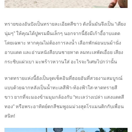
ทรายของอันปังเป็นทรายละเอียดสีขาว ดังนั้นมันจึงเป็น “เตียง
นุ่มๆ” ให้คุณได้ปูพรมผืนเล็กๆ นอกจากนี้ยังมีเก้าอี้อาบแดด
โดยเฉพาะ หากคุณไม่ต้องการลงน้ำ เลือกพักผ่อนบนม้านั่ง
อาบแดด และอ่านหนังสือบนชายหาด ลมทะเลพัดเอื่อย เสียง
กระซิบแผ่วเบา มะพร้าวหวานใส่ อะไรจะวิเศษไปกว่านั้น
หาดทรายแห่งนี้ยังเป็นจุดเช็คอินที่ฮอยอันที่สวยงามสมบูรณ์
แบบด้วยฉากหลังเป็นน้ำทะเลสีฟ้า-ท้องฟ้าใส-หาดทรายสี
ขาว ยากที่จะมองข้ามมุมกล้องกับ “ทะเลว่างเปล่า แสงแดดสี
ทอง” หรือพระอาทิตย์ตกสีชมพูอมม่วงสุดโรแมนติกกับเพื่อน
สนิท!