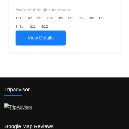
Available through out the year:
Th1
Th2
Th3
Th4
Th5
Th6
Th7
Th8
Th9
Th10
Th11
Th12
View Details
Tripadvisor
Google Map Reviews