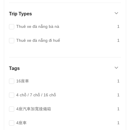
Trip Types
Thuê xe đà nẵng bà nà
1
Thuê xe đà nẵng đi huế
1
Tags
16座車
1
4 chỗ / 7 chỗ / 16 chỗ
1
4座汽車加寬後備箱
1
4座車
1