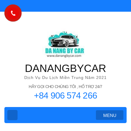
Bỏ
qua
và
tới
nội
dung
(ấn
Enter)
DANANGBYCAR
Dịch Vụ Du Lịch Miền Trung Năm 2021
HÃY GỌI CHO CHÚNG TÔI , HỔ TRỢ 24/7
+84 906 574 266
MENU