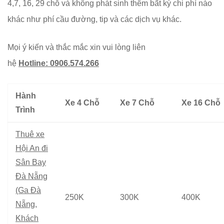
4,7, 16, 29 chỗ và không phát sinh thêm bất kỳ chi phí nào
khác như phí cầu đường, tip và các dịch vụ khác.
Mọi ý kiến và thắc mắc xin vui lòng liên
hệ
Hotline: 0906.574.26
6
Hành
Xe 4 Chỗ
Xe 7 Chỗ
Xe 16 Chỗ
Trình
Thuê xe
Hội An đi
Sân Bay
Đà Nẵng
(Ga Đà
250K
300K
400K
Nẵng,
Khách