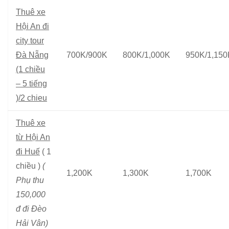
Thuê xe
Hội An đi
city tour
Đà Nẵng
700K/900K
800K/1,000K
950K/1,150
(1 chiều
– 5 tiếng
)/2 chieu
Thuê xe
từ Hội An
đi Huế
( 1
chiều )
(
1,200K
1,300K
1,700K
Phụ thu
150,000
đ đi Đèo
Hải Vân)