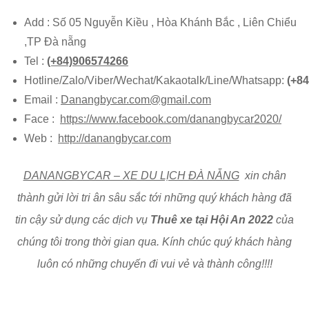
Add : Số 05 Nguyễn Kiều , Hòa Khánh Bắc , Liên Chiểu
,TP Đà nẵng
Tel :
(+84)906574266
Hotline/Zalo/Viber/Wechat/Kakaotalk/Line/Whatsapp:
(+8
Email :
Danangbycar.com@gmail.com
Face :
https://www.facebook.com/danangbycar2020/
Web :
http://danangbycar.com
DANANGBYCAR – XE DU LỊCH ĐÀ NẴNG
xin chân
thành gửi lời tri ân sâu sắc tới những quý khách hàng đã
tin cậy sử dụng các dịch vụ
Thuê xe tại Hội An 2022
của
chúng tôi trong thời gian qua. Kính chúc quý khách hàng
luôn có những chuyến đi vui vẻ và thành công!!!!