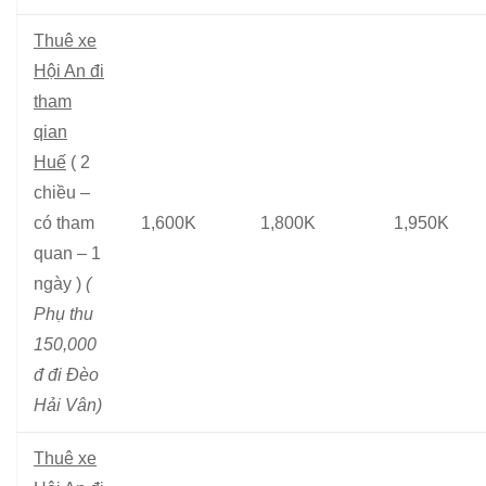
Thuê xe
Hội An đi
tham
qian
Huế
( 2
chiều –
có tham
1,600K
1,800K
1,950K
quan – 1
ngày )
(
Phụ thu
150,000
đ đi Đèo
Hải Vân)
Thuê xe