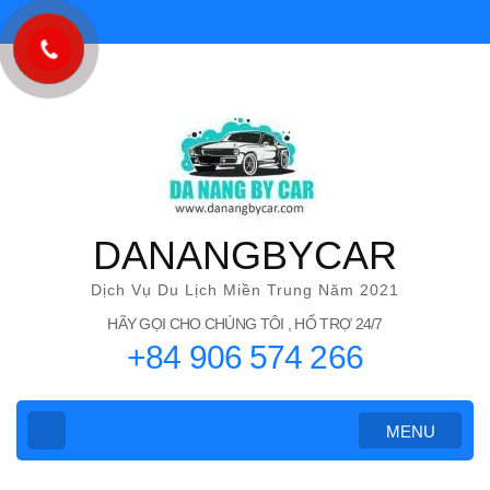
Bỏ
qua
và
tới
nội
dung
(ấn
Enter)
DANANGBYCAR
Dịch Vụ Du Lịch Miền Trung Năm 2021
HÃY GỌI CHO CHÚNG TÔI , HỔ TRỢ 24/7
+84 906 574 266
MENU