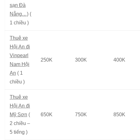
sạn Đà
Nẵng…)
(
1 chiều )
Thuê xe
Hội An đi
Vinpearl
250K
300K
400K
Nam Hội
An
( 1
chiều )
Thuê xe
Hội An đi
Mỹ Sơn
(
650K
750K
850K
2 chiều –
5 tiếng )