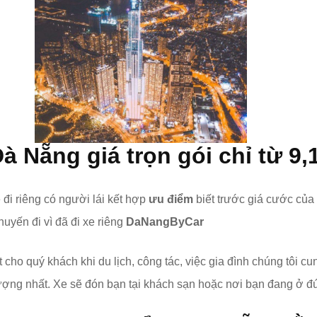
Đà Nẵng giá trọn gói chỉ từ 9
 đi riêng có người lái kết hợp
ưu điểm
biết trước giá cước củ
huyến đi vì đã đi xe riêng
DaNangByCar
 cho quý khách khi du lịch, công tác, việc gia đình chúng tôi c
lượng nhất. Xe sẽ đón bạn tại khách sạn hoặc nơi bạn đang ở đ