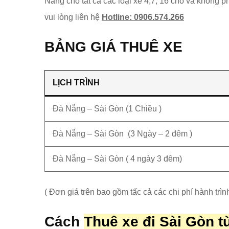
Nẵng cho tất cả các loại xe 4,7, 16 chỗ và không p
vui lòng liên hệ
Hotline: 0906.574.266
BẢNG GIÁ THUÊ XE
LỊCH TRÌNH
Đà Nẵng – Sài Gòn (1 Chiều )
Đà Nẵng – Sài Gòn (3 Ngày – 2 đêm )
Đà Nẵng – Sài Gòn ( 4 ngày 3 đêm)
( Đơn giá trên bao gồm tấc cả các chi phí hành trình
Cách
Thuê xe đi Sài Gòn 