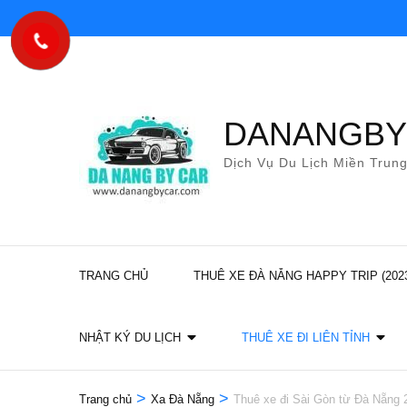
Bỏ
qua
và
tới
nội
DANANGB
dung
Dịch Vụ Du Lịch Miền Trun
(ấn
Enter)
TRANG CHỦ
THUÊ XE ĐÀ NẴNG HAPPY TRIP (202
NHẬT KÝ DU LỊCH
THUÊ XE ĐI LIÊN TỈNH
>
>
Trang chủ
Xa Đà Nẵng
Thuê xe đi Sài Gòn từ Đà Nẵng 