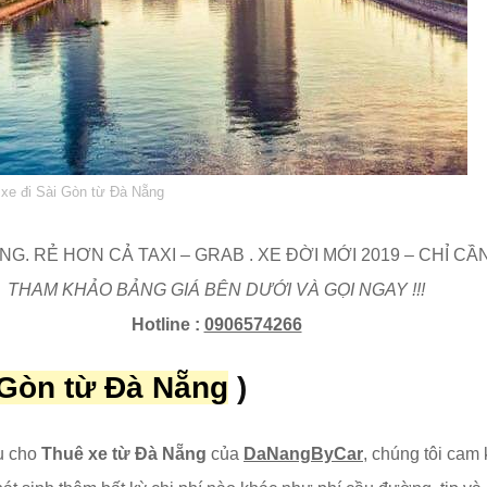
xe đi Sài Gòn từ Đà Nẵng
G. RẺ HƠN CẢ TAXI – GRAB . XE ĐỜI MỚI 2019 – CHỈ CẦN
THAM KHẢO BẢNG GIÁ BÊN DƯỚI VÀ GỌI NGAY !!!
Hotline :
0906574266
 Gòn
từ Đà Nẵng
)
ụ cho
Thuê xe từ Đà Nẵng
của
DaNangByCar
, chúng tôi cam 