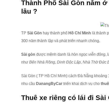
Thành Phố
Sài Gòn
nằm ở 
lâu ?
TP
Sài Gòn
hay thành phố
Hồ Chí Minh
là thành p
300 năm thành lập và phát triển nhanh chóng.
Sài gòn
được mệnh danh là
hòn ngọc viễn đông
, 
như
Bến Nhà Rồng
,
Dinh Độc Lập
,
Nhà Thờ Đức 
Sài Gòn ( TP Hồ Chí Minh) cách Đà Nẵng khoảng 
nhu cầu
DanangByCar
triển khai dịch vụ cho
thuê
Thuê xe riêng có lái đi
Sài