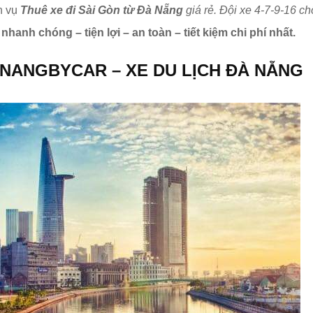
h vụ
Thuê xe đi Sài Gòn từ Đà Nẵng
giá rẻ. Đội xe 4-7-9-16 ch
n
nhanh chóng – tiện lợi – an toàn – tiết kiệm chi phí nhất.
NANGBYCAR – XE DU LỊCH ĐÀ NẴNG