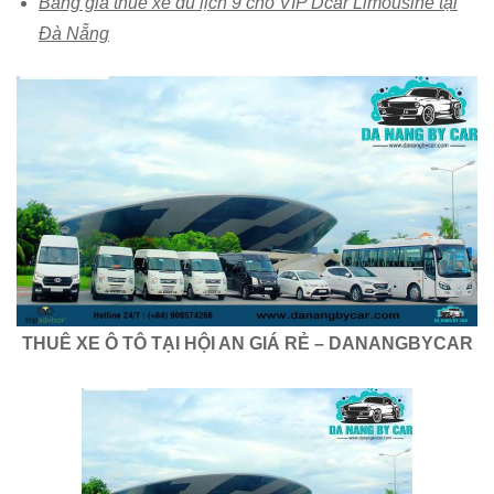
Bảng giá thuê xe du lịch 9 chổ VIP Dcar Limousine tại
Đà Nẵng
THUÊ XE Ô TÔ TẠI HỘI AN GIÁ RẺ – DANANGBYCAR