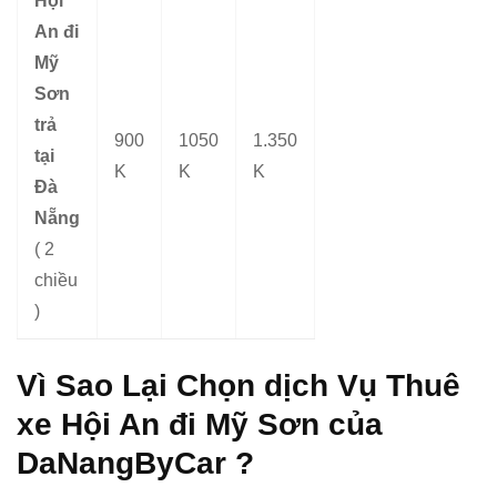
Hội
An đi
Mỹ
Sơn
trả
900
1050
1.350
tại
K
K
K
Đà
Nẵng
( 2
chiều
)
Vì Sao Lại Chọn dịch Vụ Thuê
xe Hội An đi Mỹ Sơn của
DaNangByCar
?