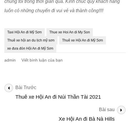
chúng tôi trong thời gian qua. Kính chúc quý khách hàng
luôn có những chuyến đi vui vẻ và thành công!!!!
Taxi Hội An đi Mỹ Sơn
Thue xe Hoi An di My Son
Thuê xe hội an du lịch mỹ sơn
Thuê xe Hội An đi Mỹ Sơn
xe đưa đón Hội An đi Mỹ Sơn
tại
admin
Viết bình luận của bạn
Thuê
xe
Hội
An
Điều
Bài Trước
đi
hướng
Thuê xe Hội An đi Núi Thần Tài 2021
Mỹ
bài
Sơn
2023
Bài sau
viết
Xe Hội An đi Bà Nà Hills