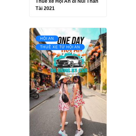
Thuê xe Hội An đi Núi Thần
Tài 2021
,
HỘI AN
THUÊ XE TỪ HỘI AN