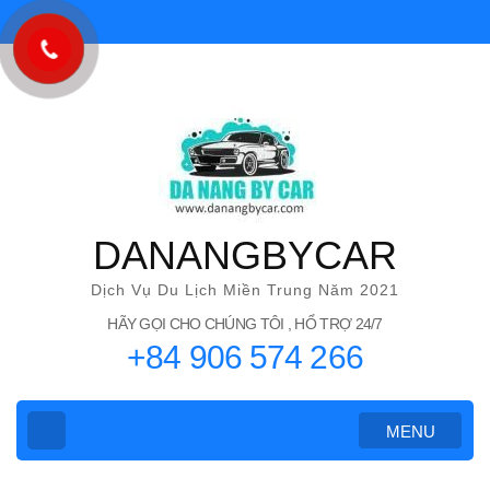
Bỏ
qua
và
tới
nội
dung
(ấn
Enter)
DANANGBYCAR
Dịch Vụ Du Lịch Miền Trung Năm 2021
HÃY GỌI CHO CHÚNG TÔI , HỔ TRỢ 24/7
+84 906 574 266
MENU