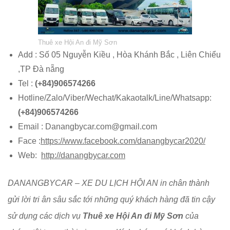
Thuê xe Hội An đi Mỹ Sơn
Add : Số 05 Nguyễn Kiều , Hòa Khánh Bắc , Liên Chiểu
,TP Đà nẵng
Tel :
(+84)906574266
Hotline/Zalo/Viber/Wechat/Kakaotalk/Line/Whatsapp:
(+84)906574266
Email : Danangbycar.com@gmail.com
Face :
https://www.facebook.com/danangbycar2020/
Web:
http://danangbycar.com
DANANGBYCAR – XE DU LỊCH HỘI AN in chân thành
gửi lời tri ân sâu sắc tới những quý khách hàng đã tin cậy
sử dụng các dịch vụ
Thuê xe Hội An đi Mỹ Sơn
của