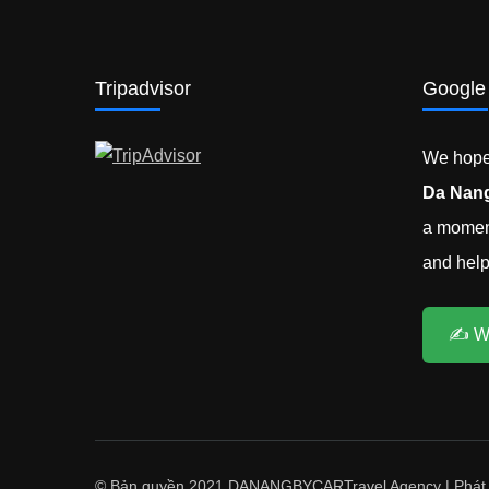
Tripadvisor
Google
We hope 
Da Nang
a moment
and help 
✍️ W
© Bản quyền 2021 DANANGBYCAR
Travel Agency | Phát