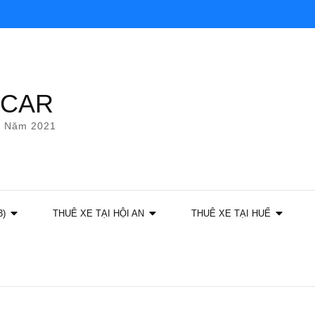
YCAR
g Năm 2021
3)
THUÊ XE TẠI HỘI AN
THUÊ XE TẠI HUẾ