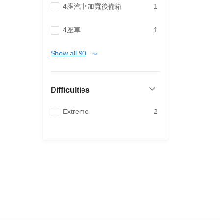
4座汽車加寬後備箱
1
4座車
1
Show all 90
Difficulties
Extreme
2