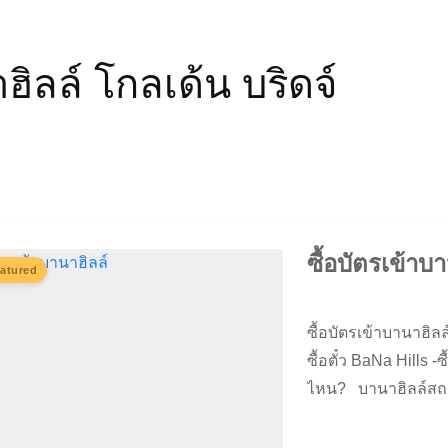
ิลล์ โกลเด้น บริดจ์
ซื้อบัตรเข้าบ
atured
ซื้อบัตรเข้าบานาฮิล
ซื้อตั๋ว BaNa Hills -ซ
ไหน? บานาฮิลล์สถานที
ยอดเขาหนุยฉ่วย จึง
จำลองแห่งเวียดนาม