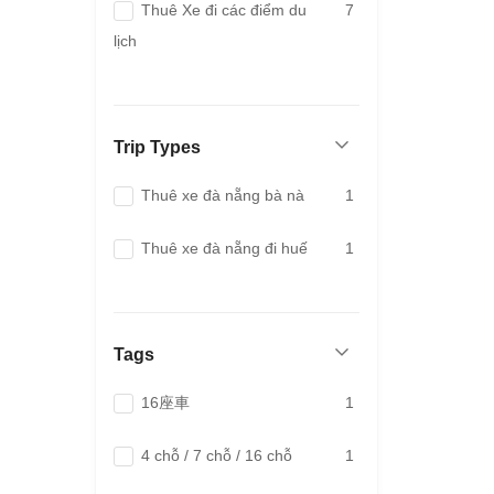
Thuê Xe đi các điểm du
7
lịch
Trip Types
Thuê xe đà nẵng bà nà
1
Thuê xe đà nẵng đi huế
1
Tags
16座車
1
4 chỗ / 7 chỗ / 16 chỗ
1