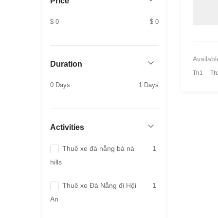
Price
$ 0
$ 0
Availabl
Duration
Th1
Th
0 Days
1 Days
Activities
Thuê xe đà nẵng bà nà
1
hills
Thuê xe Đà Nẵng đi Hội
1
An