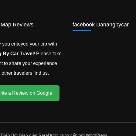
 Map Reviews
facebook Danangbycar
you enjoyed your trip with
 By Car Travel
! Please take
 to share your experience
other travelers find us.
rite a Review on Google
 Triển Bởi
Giao diện Rara
Được cung cấp bởi
WordPress
.