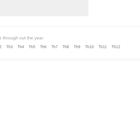
Combo - บัตรเข้าชมบ
e through out the year:
2
Th3
Th4
Th5
Th6
Th7
Th8
Th9
Th10
Th11
Th12