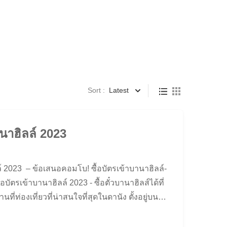
Sort :
Latest
านาฮิลล์ 2023
ล์ 2023 – ข้อเสนอคอมโบ! ซื้อบัตรเข้าบานาฮิลล์-
ื้อบัตรเข้าบานาฮิลล์ 2023 - ซื้อตั๋วบานาฮิลส์ได้ที่
่ท่องเที่ยวที่น่าสนใจที่สุดในดานัง ตั้งอยู่บน
มีอากาศเย็นสบายตลอดทั้งปี และถูกเรียกว่าดาลัด
กลาง ราคาบัตรเข้าชมบานาฮิลล์ + Promotion