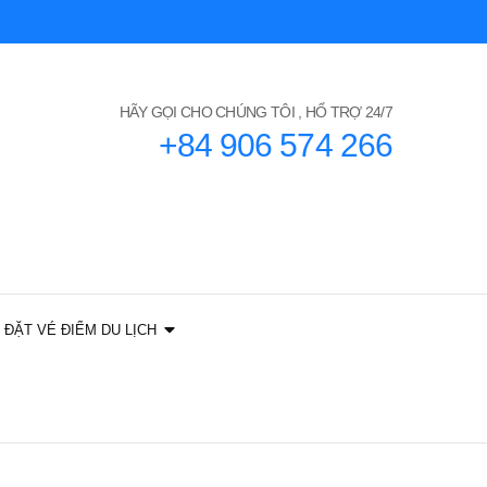
HÃY GỌI CHO CHÚNG TÔI , HỔ TRỢ 24/7
+84 906 574 266
ĐẶT VÉ ĐIỂM DU LỊCH