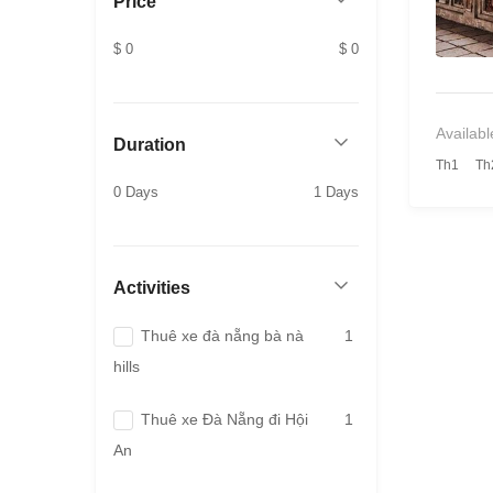
Price
$ 0
$ 0
Availabl
Duration
Th1
Th
0 Days
1 Days
Activities
Thuê xe đà nẵng bà nà
1
hills
Thuê xe Đà Nẵng đi Hội
1
An