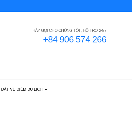
HÃY GỌI CHO CHÚNG TÔI , HỔ TRỢ 24/7
+84 906 574 266
ĐẶT VÉ ĐIỂM DU LỊCH