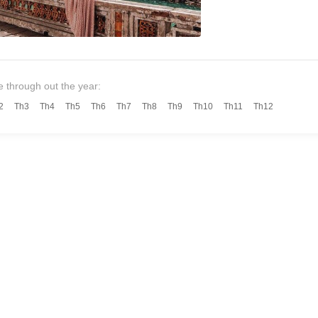
กดานังไปเว้ เช่ารถจา
e through out the year:
2
Th3
Th4
Th5
Th6
Th7
Th8
Th9
Th10
Th11
Th12