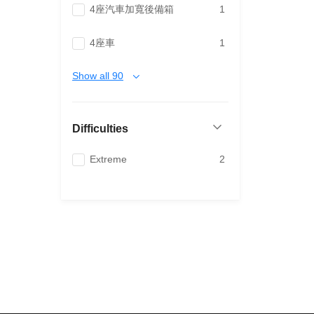
4座汽車加寬後備箱
1
4座車
1
Show all 90
Difficulties
Extreme
2