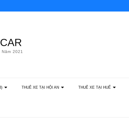
YCAR
g Năm 2021
3)
THUÊ XE TẠI HỘI AN
THUÊ XE TẠI HUẾ