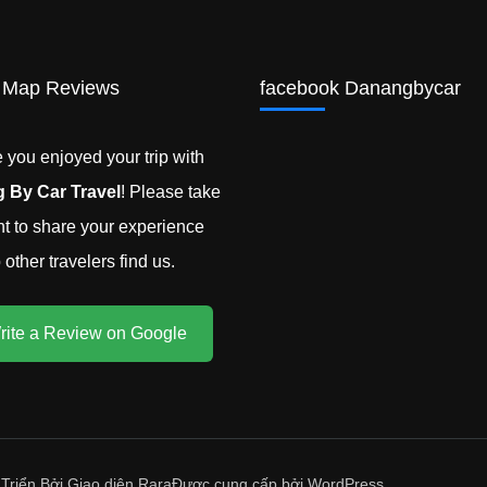
 Map Reviews
facebook Danangbycar
you enjoyed your trip with
 By Car Travel
! Please take
 to share your experience
other travelers find us.
rite a Review on Google
 Triển Bởi
Giao diện Rara
Được cung cấp bởi
WordPress
.