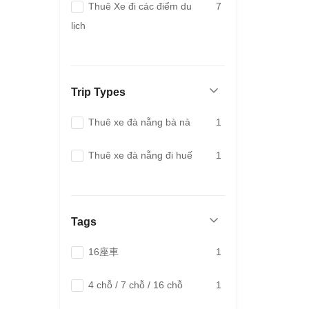
Thuê Xe đi các điểm du
7
lịch
Trip Types
Thuê xe đà nẵng bà nà
1
Thuê xe đà nẵng đi huế
1
Tags
16座車
1
4 chỗ / 7 chỗ / 16 chỗ
1