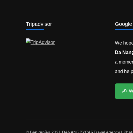
Tripadvisor
Google
We hope 
Da Nang
a moment
and help 
✍️ W
© Bản quyền 2021 DANANGBYCAR
Travel Agency | Phát