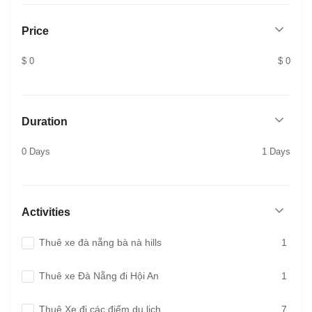
Price
$ 0
$ 0
Duration
0 Days
1 Days
Activities
Thuê xe đà nẵng bà nà hills
1
Thuê xe Đà Nẵng đi Hội An
1
Thuê Xe đi các điểm du lịch
7