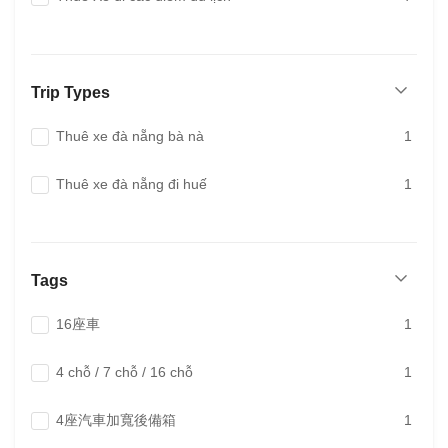
Trip Types
Thuê xe đà nẵng bà nà
1
Thuê xe đà nẵng đi huế
1
Tags
16座車
1
4 chỗ / 7 chỗ / 16 chỗ
1
4座汽車加寬後備箱
1