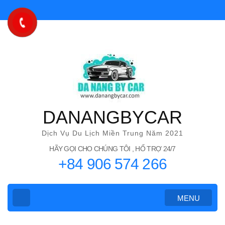
Bỏ
qua
và
tới
nội
dung
(ấn
Enter)
DANANGBYCAR
Dịch Vụ Du Lịch Miền Trung Năm 2021
HÃY GỌI CHO CHÚNG TÔI , HỔ TRỢ 24/7
+84 906 574 266
MENU