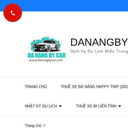
Bỏ
qua
và
tới
nội
DANANGB
dung
Dịch Vụ Du Lịch Miền Trun
(ấn
Enter)
TRANG CHỦ
THUÊ XE ĐÀ NẴNG HAPPY TRIP (202
NHẬT KÝ DU LỊCH
THUÊ XE ĐI LIÊN TỈNH
>
Trang chủ