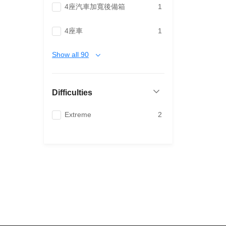
4座汽車加寬後備箱
1
4座車
1
Show all 90
Difficulties
Extreme
2