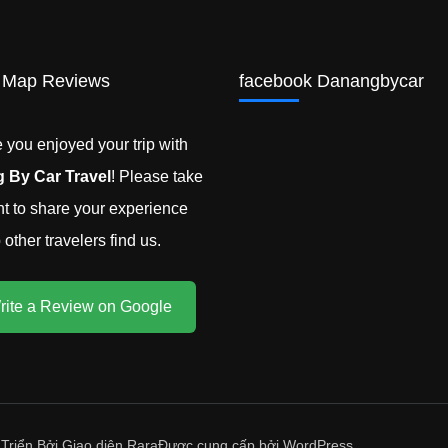
 Map Reviews
facebook Danangbycar
you enjoyed your trip with
 By Car Travel
! Please take
 to share your experience
other travelers find us.
rite a Review on Google
 Triển Bởi
Giao diện Rara
Được cung cấp bởi
WordPress
.