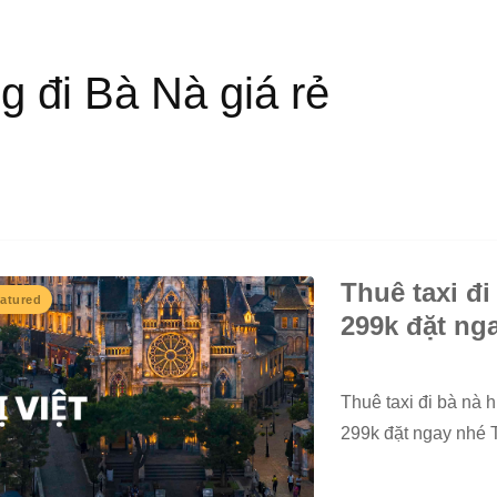
g đi Bà Nà giá rẻ
Thuê taxi đi
atured
299k đặt ng
Thuê taxi đi bà nà hi
299k đặt ngay nhé T