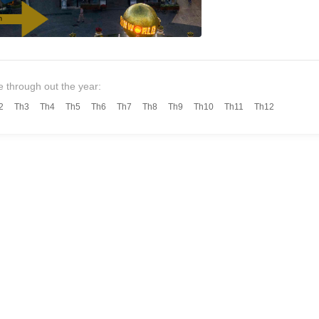
e through out the year:
2
Th3
Th4
Th5
Th6
Th7
Th8
Th9
Th10
Th11
Th12