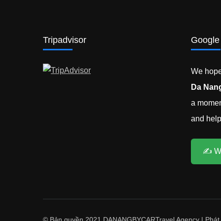
Tripadvisor
Google
We hope 
Da Nang
a moment
and help 
✍️ W
© Bản quyền 2021 DANANGBYCAR
Travel Agency | Phát