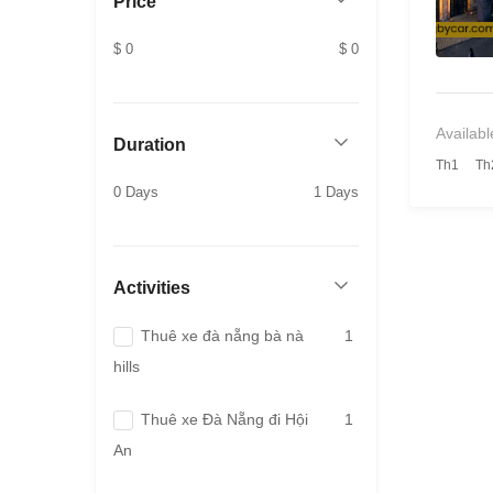
Price
$ 0
$ 0
Availabl
Duration
Th1
Th
0 Days
1 Days
Activities
Thuê xe đà nẵng bà nà
1
hills
Thuê xe Đà Nẵng đi Hội
1
An