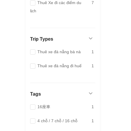
Thuê Xe đi các điểm du
7
lịch
Trip Types
Thuê xe đà nẵng bà nà
1
Thuê xe đà nẵng đi huế
1
Tags
16座車
1
4 chỗ / 7 chỗ / 16 chỗ
1