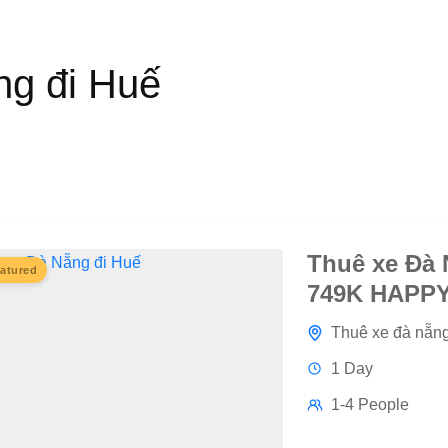
ng đi Huế
Thuê xe Đà 
atured
749K HAPP
Thuê xe đà nẵn
1 Day
1-4 People