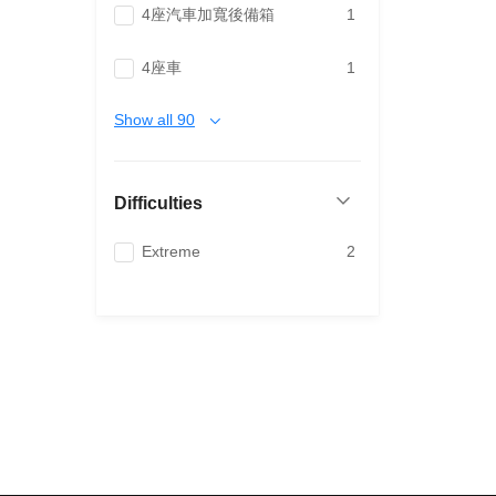
4座汽車加寬後備箱
1
4座車
1
Show all 90
Difficulties
Extreme
2