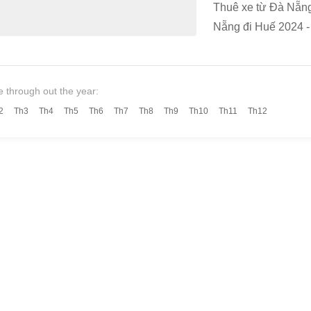
Thuê xe từ Đà Nẵng
Nẵng đi Huế 2024 - 
e through out the year:
2
Th3
Th4
Th5
Th6
Th7
Th8
Th9
Th10
Th11
Th12