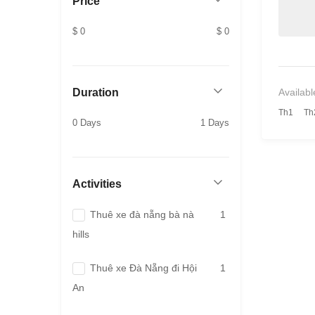
Price
$ 0
$ 0
Availabl
Duration
Th1
Th
0 Days
1 Days
Activities
Thuê xe đà nẵng bà nà
1
hills
Thuê xe Đà Nẵng đi Hội
1
An