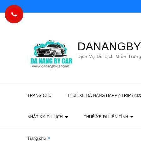
Bỏ
qua
và
tới
nội
DANANGB
dung
Dịch Vụ Du Lịch Miền Trun
(ấn
Enter)
TRANG CHỦ
THUÊ XE ĐÀ NẴNG HAPPY TRIP (202
NHẬT KÝ DU LỊCH
THUÊ XE ĐI LIÊN TỈNH
>
Trang chủ