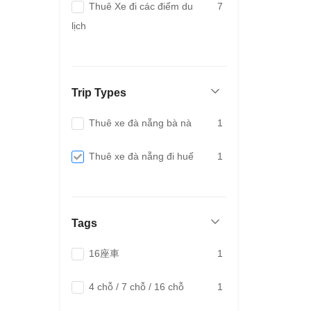
Thuê Xe đi các điểm du
7
lịch
Trip Types
Thuê xe đà nẵng bà nà
1
Thuê xe đà nẵng đi huế
1
Tags
16座車
1
4 chỗ / 7 chỗ / 16 chỗ
1