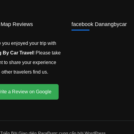
 Map Reviews
facebook Danangbycar
you enjoyed your trip with
 By Car Travel
! Please take
 to share your experience
other travelers find us.
rite a Review on Google
 Triển Bởi
Giao diện Rara
Được cung cấp bởi
WordPress
.