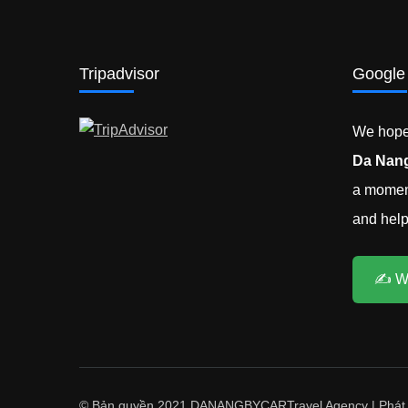
Tripadvisor
Google
We hope 
Da Nang
a moment
and help 
✍️ W
© Bản quyền 2021 DANANGBYCAR
Travel Agency | Phát