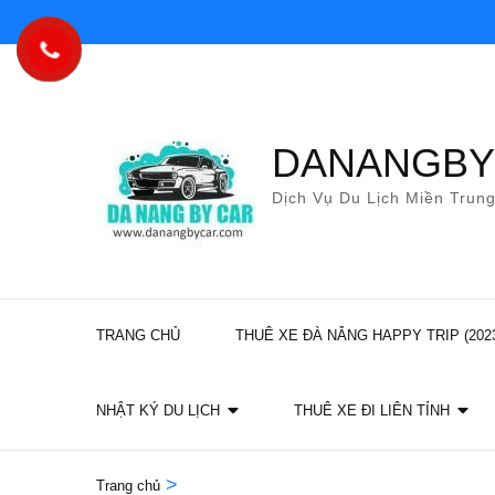
Bỏ
qua
và
tới
nội
DANANGB
dung
Dịch Vụ Du Lịch Miền Trun
(ấn
Enter)
TRANG CHỦ
THUÊ XE ĐÀ NẴNG HAPPY TRIP (202
NHẬT KÝ DU LỊCH
THUÊ XE ĐI LIÊN TỈNH
>
Trang chủ