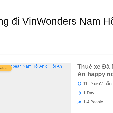
ng đi VinWonders Nam Hộ
Thuê xe Đà
atured
An happy no
Thuê xe đà nẵn
1 Day
1-4 People