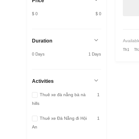
Price
$ 0
$ 0
Availabl
Duration
Th1
Th
0 Days
1 Days
Activities
Thuê xe đà nẵng bà nà
1
hills
Thuê xe Đà Nẵng đi Hội
1
An