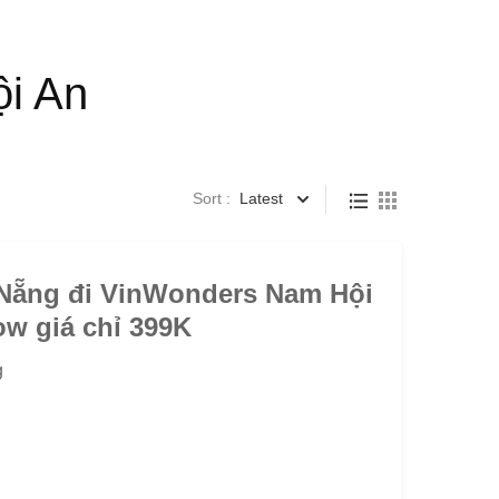
i An
Sort :
Latest
 Nẵng đi VinWonders Nam Hội
w giá chỉ 399K
g