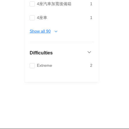
4座汽車加寬後備箱
1
4座車
1
Show all 90
Difficulties
Extreme
2