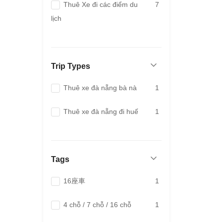
Thuê Xe đi các điểm du
7
lịch
Trip Types
Thuê xe đà nẵng bà nà
1
Thuê xe đà nẵng đi huế
1
Tags
16座車
1
4 chỗ / 7 chỗ / 16 chỗ
1