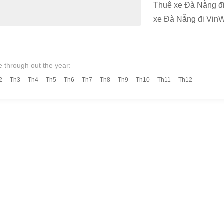
Thuê xe Đà Nẵng đ
xe Đà Nẵng đi VinW
e through out the year:
2
Th3
Th4
Th5
Th6
Th7
Th8
Th9
Th10
Th11
Th12