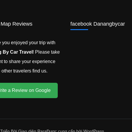
 Map Reviews
facebook Danangbycar
you enjoyed your trip with
 By Car Travel
! Please take
 to share your experience
other travelers find us.
rite a Review on Google
 Triển Bởi
Giao diện Rara
Được cung cấp bởi
WordPress
.