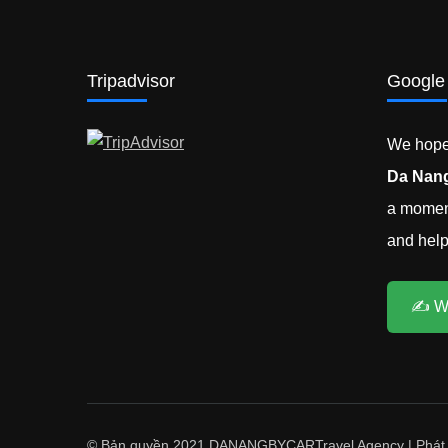
Tripadvisor
Google
We hope 
Da Nang
a moment
and help 
✍️ W
© Bản quyền 2021 DANANGBYCAR
Travel Agency | Phát