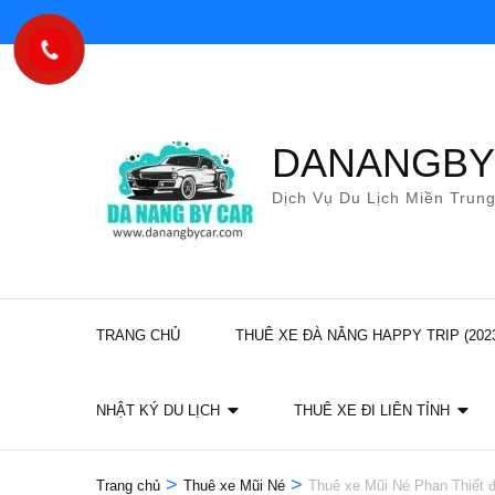
Bỏ
qua
và
tới
nội
DANANGB
dung
Dịch Vụ Du Lịch Miền Trun
(ấn
Enter)
TRANG CHỦ
THUÊ XE ĐÀ NẴNG HAPPY TRIP (202
NHẬT KÝ DU LỊCH
THUÊ XE ĐI LIÊN TỈNH
>
>
Trang chủ
Thuê xe Mũi Né
Thuê xe Mũi Né Phan Thiết đ