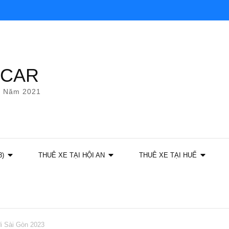
YCAR
g Năm 2021
3)
THUÊ XE TẠI HỘI AN
THUÊ XE TẠI HUẾ
i Sài Gòn 2023