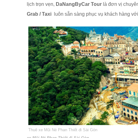
lịch trọn vẹn,
DaNangByCar Tour
là đơn vị chuyê
Grab / Taxi
luôn sẵn sàng phục vụ khách hàng với
Thuê xe Mũi Né Phan Thiết đi Sài Gòn
xe Mũi Né Phan Thiết đi Sài Gòn