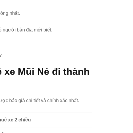
lòng nhất.
ó người bản địa mới biết.
y.
ê xe Mũi Né đi thành
ợc báo giá chi tiết và chính xác nhất.
huê xe 2 chiều