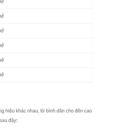
hệ
hệ
hệ
hệ
hệ
hệ
g hiệu khác nhau, từ bình dân cho đến cao
 sau đây: