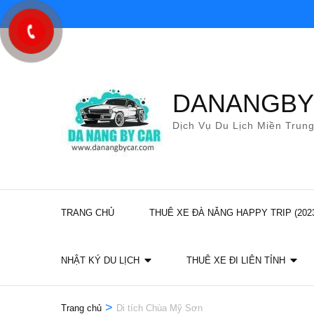
Bỏ
qua
và
tới
nội
DANANGB
dung
Dịch Vụ Du Lịch Miền Trun
(ấn
Enter)
TRANG CHỦ
THUÊ XE ĐÀ NẴNG HAPPY TRIP (202
NHẬT KÝ DU LỊCH
THUÊ XE ĐI LIÊN TỈNH
>
Trang chủ
Di tích Chùa Mỹ Sơn