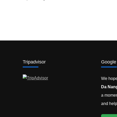
Tripadvisor
Google
We hope 
Da Nang
a moment
and help 