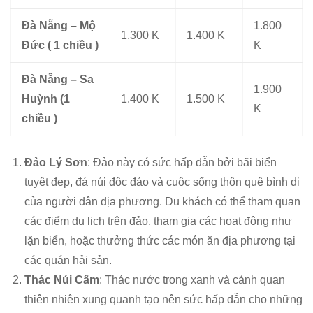
Đà Nẵng – Mộ
1.800
1.300 K
1.400 K
Đức ( 1 chiều )
K
Đà Nẵng – Sa
1.900
Huỳnh (1
1.400 K
1.500 K
K
chiều )
Đảo Lý Sơn
: Đảo này có sức hấp dẫn bởi bãi biển
tuyệt đẹp, đá núi độc đáo và cuộc sống thôn quê bình dị
của người dân địa phương. Du khách có thể tham quan
các điểm du lịch trên đảo, tham gia các hoạt động như
lặn biển, hoặc thưởng thức các món ăn địa phương tại
các quán hải sản.
Thác Núi Cấm
: Thác nước trong xanh và cảnh quan
thiên nhiên xung quanh tạo nên sức hấp dẫn cho những