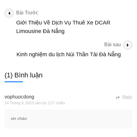
Điều
Bài Trước
hướng
Giới Thiệu Về Dịch Vụ Thuê Xe DCAR
bài
Limousine Đà Nẵng
viết
Bài sau
Kinh nghiệm du lịch Núi Thần Tài Đà Nẵng
(1) Bình luận
vophuocdong
Reply
24 Tháng 9, 2023 vào lúc 3:27 chiều
xin chào