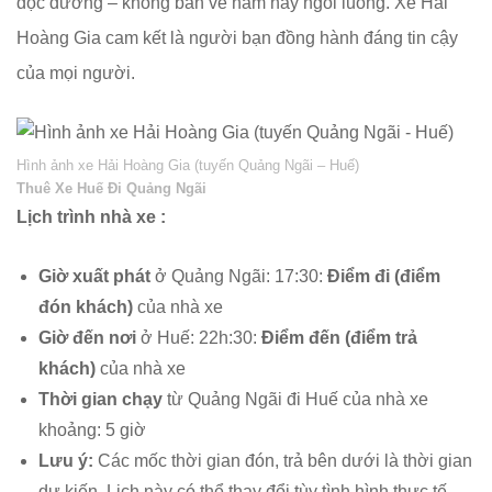
dọc đường – không bán vé nằm hay ngồi luồng. Xe Hải
Hoàng Gia cam kết là người bạn đồng hành đáng tin cậy
của mọi người.
Hình ảnh xe Hải Hoàng Gia (tuyến Quảng Ngãi – Huế)
Thuê Xe Huế Đi Quảng Ngãi
Lịch trình nhà xe :
Giờ xuất phát
ở Quảng Ngãi: 17:30:
Điểm đi (điểm
đón khách)
của nhà xe
Giờ đến nơi
ở Huế: 22h:30:
Điểm đến (điểm trả
khách)
của nhà xe
Thời gian chạy
từ Quảng Ngãi đi Huế của nhà xe
khoảng: 5 giờ
Lưu ý:
Các mốc thời gian đón, trả bên dưới là thời gian
dự kiến. Lịch này có thể thay đổi tùy tình hình thưc tế.