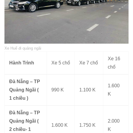
Xe Huế đi quảng ngãi
Xe 16
Hành Trình
Xe 5 chổ
Xe 7 chổ
chổ
Đà Nẵng – TP
1.600
Quảng Ngãi (
990 K
1.100 K
K
1 chiều )
Đà Nẵng – TP
Quảng Ngãi (
2.000
1.600 K
1.750 K
2 chiều- 1
K