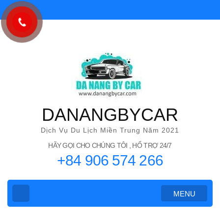
Bỏ
qua
và
tới
nội
dung
(ấn
Enter)
DANANGBYCAR
Dịch Vụ Du Lịch Miền Trung Năm 2021
HÃY GỌI CHO CHÚNG TÔI , HỔ TRỢ 24/7
+84 906 574 266
MENU