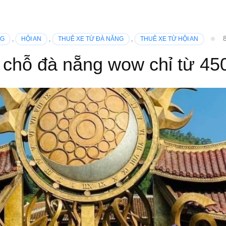
NG
,
HỘI AN
,
THUÊ XE TỪ ĐÀ NẴNG
,
THUÊ XE TỪ HỘI AN
 chỗ đà nẵng wow chỉ từ 45