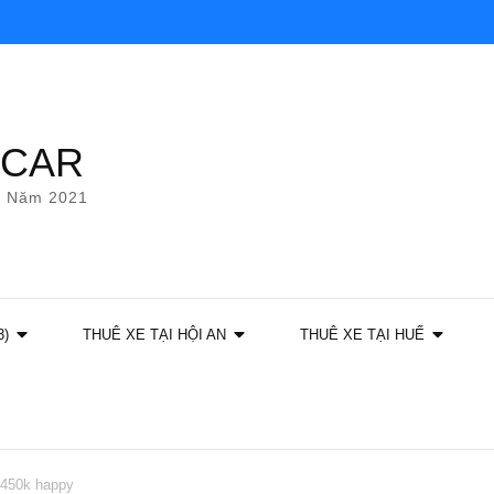
YCAR
g Năm 2021
3)
THUÊ XE TẠI HỘI AN
THUÊ XE TẠI HUẾ
 450k happy