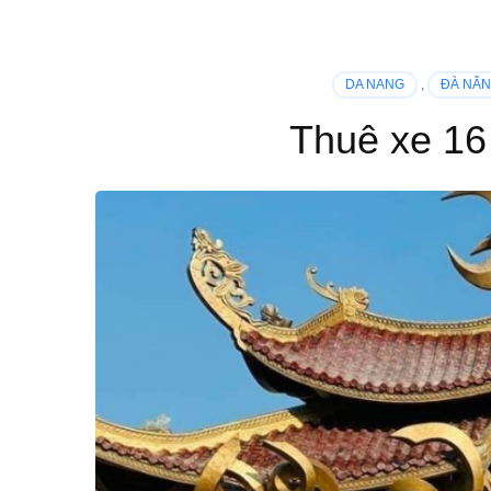
DA NANG
,
ĐÀ NẴ
Thuê xe 16