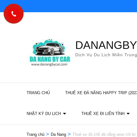
Bỏ
qua
và
tới
nội
DANANGB
dung
Dịch Vụ Du Lịch Miền Trun
(ấn
Enter)
TRANG CHỦ
THUÊ XE ĐÀ NẴNG HAPPY TRIP (202
NHẬT KÝ DU LỊCH
THUÊ XE ĐI LIÊN TỈNH
>
>
Trang chủ
Da Nang
Thuê xe 16 chỗ đà nẵng wow chỉ từ