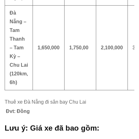
Đà
Nẵng –
Tam
Thanh
– Tam
1,650,000
1,750,00
2,100,000
3,
Kỳ –
Chu Lai
(120km,
6h)
Thuê xe Đà Nẵng đi sân bay Chu Lai
Đvt: Đồng
Lưu ý: Giá xe đã bao gồm: