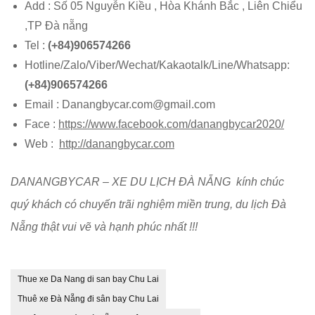
Add : Số 05 Nguyễn Kiều , Hòa Khánh Bắc , Liên Chiểu
,TP Đà nẵng
Tel :
(+84)906574266
Hotline/Zalo/Viber/Wechat/Kakaotalk/Line/Whatsapp:
(+84)906574266
Email : Danangbycar.com@gmail.com
Face :
https://www.facebook.com/danangbycar2020/
Web :
http://danangbycar.com
DANANGBYCAR – XE DU LỊCH ĐÀ NẴNG kính chúc
quý khách có chuyến trãi nghiệm miền trung, du lịch Đà
Nẵng thật vui vẽ và hạnh phúc nhất !!!
Thue xe Da Nang di san bay Chu Lai
Thuê xe Đà Nẵng đi sân bay Chu Lai