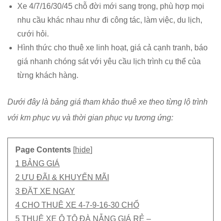
Xe 4/7/16/30/45 chỗ đời mới sang trọng, phù hợp mọi
nhu cầu khác nhau như đi công tác, làm việc, du lịch,
cưới hỏi.
Hình thức cho thuê xe linh hoạt, giá cả cạnh tranh, báo
giá nhanh chóng sát với yêu cầu lịch trình cụ thể của
từng khách hàng.
Dưới đây là bảng giá tham khảo thuê xe theo từng lộ trình
với km phục vụ và thời gian phục vụ tương ứng:
Page Contents
[
hide
]
1 BẢNG GIÁ
2 ƯU ĐÃI & KHUYẾN MÃI
3 ĐẶT XE NGAY
4 CHO THUÊ XE 4-7-9-16-30 CHỔ
5 THUÊ XE Ô TÔ ĐÀ NẴNG GIÁ RẺ –