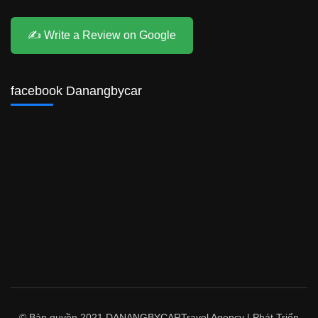
✍️ Write a Review on Google
facebook Danangbycar
© Bản quyền 2021 DANANGBYCAR
Travel Agency | Phát Triển