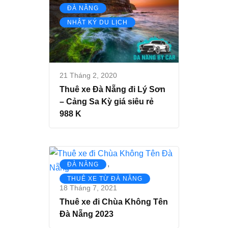
,
ĐÀ NẴNG
NHẬT KÝ DU LỊCH
21 Tháng 2, 2020
Thuê xe Đà Nẵng đi Lý Sơn
– Cảng Sa Kỳ giá siêu rẻ
988 K
,
ĐÀ NẴNG
THUÊ XE TỪ ĐÀ NẴNG
18 Tháng 7, 2021
Thuê xe đi Chùa Không Tên
Đà Nẵng 2023