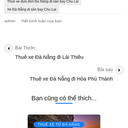
Thuê xe đưa đón Đà Nẵng đi sân bay Chu Lai
Xe Đà Nẵng đi sân bay Chu Lai
tại
admin
Viết bình luận của bạn
Thuê
xe
Đà
Nẵng
Điều
Bài Trước
đi
hướng
Thuê xe Đà Nẵng đi Lái Thiêu
sân
bài
bay
Chu
Bài sau
viết
Lai
Thuê xe Đà Nẵng đi Hòa Phú Thành
Bạn cũng có thể thích...
,
THUÊ XE TỪ ĐÀ NẴNG