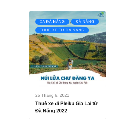
,
,
XA ĐÀ NẴNG
ĐÀ NẴNG
THUÊ XE TỪ ĐÀ NẴNG
25 Tháng 6, 2021
Thuê xe đi Pleiku Gia Lai từ
Đà Nẵng 2022