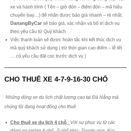
xe và hành trình ( Tên – giờ đón – điểm đón – mã hiệu
chuyến bay…) để nhận được báo giá nhanh – rẻ nhất.
DanangByCar
sẽ báo giá, xác nhận và bố trí dịch vụ
theo yêu cầu từ Quý khách
Việc thanh toán sẽ được hoàn tấc khi kết thúc dịch vụ
mà quý khách sử dụng ( trừ thời gian cao điểm – lễ tết
… có yêu cầu đặt cọc trước dịch vụ )
CHO THUÊ XE 4-7-9-16-30 CHỔ
Những dòng xe du lịch chất lượng cao tại Đà Nẵng mà
chúng tôi đang hoạt động cho thuê
Cho thuê xe du lịch 4 chỗ
:
Với sự phục vụ từ các
dòng xe sedan 4 chổ , 5 chổ như : Toyota vios. Kia