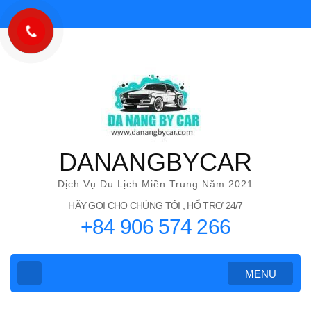
Bỏ
qua
và
tới
nội
dung
(ấn
Enter)
DANANGBYCAR
Dịch Vụ Du Lịch Miền Trung Năm 2021
HÃY GỌI CHO CHÚNG TÔI , HỔ TRỢ 24/7
+84 906 574 266
MENU