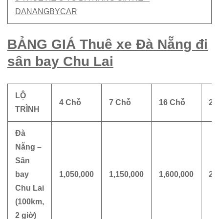
DANANGBYCAR
BẢNG GIÁ Thuê xe Đà Nẵng đi
sân bay Chu Lai
LỘ
4 Chỗ
7 Chỗ
16 Chỗ
29
TRÌNH
Đà
Nẵng –
Sân
bay
1,050,000
1,150,000
1,600,000
2,
Chu Lai
(100km,
2 giờ)